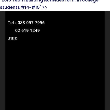
"2019 Team Building Activities for Finn College
students #14-#15" >>
Tel :
083-057-7956
02-619-1249
LINE ID