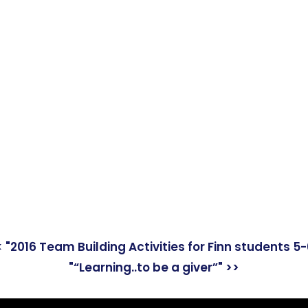
Address: 408/51, 12th F
Place Building, Phahon
Samsen Nai, Phaya Tha
Thailand
< "2016 Team Building Activities for Finn students 5-
"“Learning..to be a giver”" >>