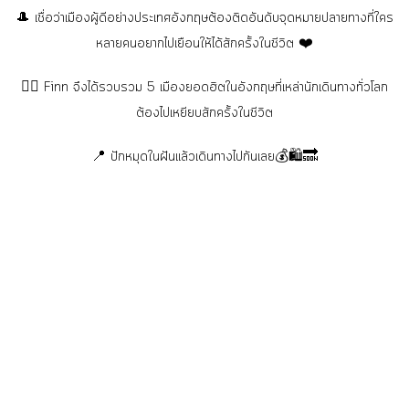
🎩 เชื่อว่าเมืองผู้ดีอย่างประเทศอังกฤษต้องติดอันดับจุดหมายปลายทางที่ใคร
หลายคนอยากไปเยือนให้ได้สักครั้งในชีวิต ❤️
👉🏼 Finn จึงได้รวบรวม 5 เมืองยอดฮิตในอังกฤษที่เหล่านักเดินทางทั่วโลก
ต้องไปเหยียบสักครั้งในชีวิต
📍 ปักหมุดในฝันแล้วเดินทางไปกันเลย💰🛍🔜