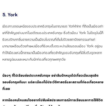
5. York
เมืองทางตอนเหนือของประเทศอ
ังกฤษในอาณาเขต Yorkhire ที่ถือเป็นเมืองเก่า
แก่ที่ส
ำคัญอย่างมากในอดีตของประเท
ศอังกฤษ ซึ่งตัวเมือง York ในปัจจุบันนี้ก็
ยังคงรักษาก
ลิ่นอายความเป็นเมืองโบราณท
ี่เต็มไปด้วยสถาปัตยกรรมเก่
าแก่
มากมายพร้อมด้วยกำแพงเม
ืองที่ยังคงตั้งตระหง่านล้อ
มรอบเมือง York อยู่จน
ทำให้เมืองแห่งนี้กลา
ยมาเป็นเมืองท่องเที่ยวสำคั
ญของอังกฤษที่มีสิ่งดึงดูดห
ลาก
หลายรูปแบบและเหมาะกับนั
กท่องเที่ยวทุกเพศทุกวัย
น้องๆ ที่ไปเรียนต่อประเทศอังกฤษ อย่าลืมปักหมุดไปเที่ยวเมืองสุดฮิต
รอบอังกฤษกันนะ แต่ละเมืองก็มีประวัติศาสตร์และสถานที่ท่องเที่ยวหลาย
ที่เลย
หากน้องคนไหนสนใจอยากไปสัมผัสประสบการณ์การเรียนและการใช้ชีวิต