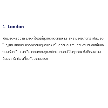
1. London
เป็นเมืองหลวงและเมืองที่ให
ญ่ที่สุดของอังกฤษ และสหราชอาณาจักร เป็นเมือง
ใหญ่ผสมผสานระหว่า
งความหรูหราเก่าแก่ในอดีตแล
ะความสวยงามทันสมัยในปัจ
จุบ
ันเรียกได้ว่าหากได้มาลอนดอ
นคุณจะได้พบกับสเน่ห์ในทุกด
้าน จึงได้รับความ
นิยมจากนักท่อ
งเที่ยวทั่วโลกเสมอมา