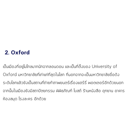
2. Oxford
เป็นเมืองที่อยู่ไม่ไกลมากน
ักจากลอนดอน และเป็นที่ตั้งของ University of
Oxford มหาวิทยาลัยที่เก่าแก่ที่สุ
ดในโลก ที่นอกจากจะเป็นมหาวิทยาลัย
ชื่อดัง
ระดับโลกแล้วยังเป็น
สถานที่ถ่ายทำภาพยนตร์เรื่อ
งแฮร์รี่ พอตเตอร์อีกด้วยนอก
จากนั้นใ
นเมืองยังมีสถาปัตยกรรม พิพิธภัณฑ์ โบสถ์ ร้านหนังสือ อุทยาน อาคาร
ห้องสมุด โรงละคร อีกด้วย