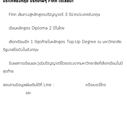
ประเทศอังกฤษ ปรึกษาพี่ๆ Finn ได้เลยน้า
Finn เส้นทางสู่หลักสูตรปริญญาตรี 3 ปีจากประเทศอังกฤษ
เรียนหลักสูตร Diploma 2 ปีในไทย
เลือกเรียนอีก 1 ปีสุดท้ายในหลักสูตร Top-Up Degree ณ มหาวิทยาลัย
รัฐบาลชื่อดังในอังกฤษ
รับผลการเรียนและวุฒิปริญญาตรีโดยตรงจากมหาวิทยาลัยที่เลือกเรียนในปี
สุดท้าย
สอบถามข้อมูลเพิ่มเติมได้ที่ Line :
@finncollege
หรือเบอร์โทร
083-
057-7956
และ
02-619-1249