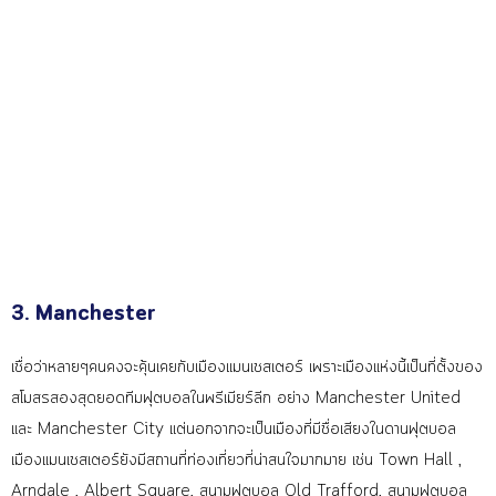
3. Manchester
เชื่อว่าหลายๆคนคงจะคุ้นเคย
กับเมืองแมนเชสเตอร์ เพราะเมืองแห่งนี้เป็นที่ตั
้งของ
สโมสรสองสุดยอดทีมฟุตบ
อลในพรีเมียร์ลีก อย่าง Manchester United
และ Manchester City แต่นอกจากจะเป็นเมืองที่มีช
ื่อเสียงในดานฟุตบอล
เมืองแมนเชสเตอร์ยังมีสถานท
ี่ท่องเที่ยวที่น่าสนใจมากม
าย เช่น Town Hall ,
Arndale , Albert Square, สนามฟุตบอล Old Trafford, สนามฟุตบอล