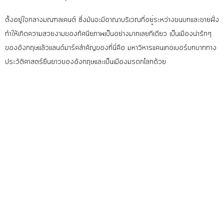
ตั้งอยู่ใจกลางมณฑลเคนต์ ซึ่งมันจะมีอาณาบริเวณที่อย
ู่ระหว่างชนบทและชายฝั่ง
ทำให้เกิดความสวยงามของทัศน
ียภาพเป็นอย่างมากเลยทีเดีย
ว เป็นเมืองน่ารักๆ
ของอังกฤษแ
ล้วแลนด์มาร์คสำคัญของที่นี
่คือ มหาวิหารแคนเทอเบอร์บทบาททา
ง
ประวัติศาสตร์ยืนยาวของอัง
กฤษและเป็นเมืองมรดกโลกด้วย