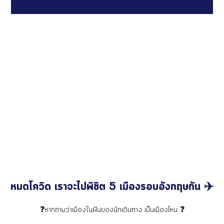
หมดโควิด เราจะไปพิชิต 5 เมืองรอบอังกฤษกัน ✈️
❓หากถามว่าเมืองในฝันของนักเดินทาง เป็นเมืองไหน ❓