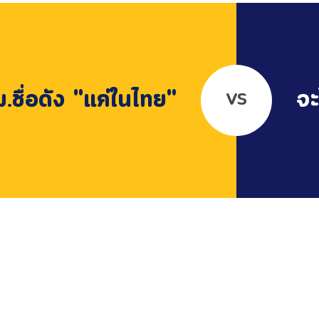
ม.ชื่อดัง "แค่ในไทย"
จะ