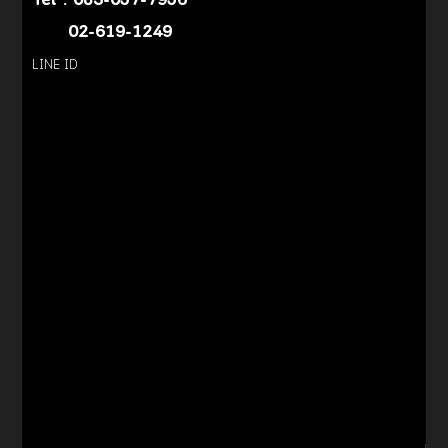
Tel :
083-057-7956
02-619-1249
LINE ID