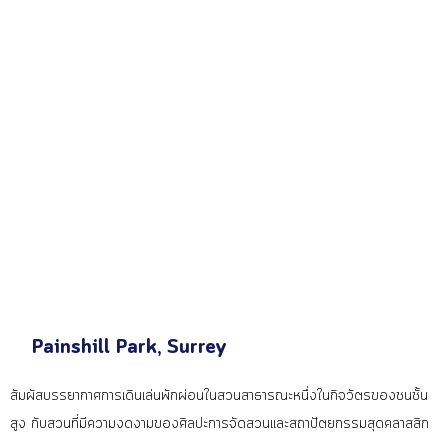
Painshill Park, Surrey
สัมผัสบรรยากาศการเดินเล่นพักผ่อนในสวนสาธารณะหนึ่งในกิจวัตรของชนชั้น
สูง กับสวนที่มีความงดงามของศิลปะการจัดสวนและสถาปัตยกรรมสุดคลาสสิก