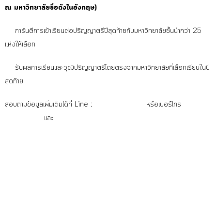
ณ มหาวิทยาลัยชื่อดังในอังกฤษ)
การันตีการเข้าเรียนต่อปริญญาตรีปีสุดท้ายกับมหาวิทยาลัยชั้นนำกว่า 25
แห่งให้เลือก
รับผลการเรียนและวุฒิปริญญาตรีโดยตรงจากมหาวิทยาลัยที่เลือกเรียนในปี
สุดท้าย
สอบถามข้อมูลเพิ่มเติมได้ที่ Line :
@finncollege
หรือเบอร์โทร
083-
057-7956
และ
02-619-1249