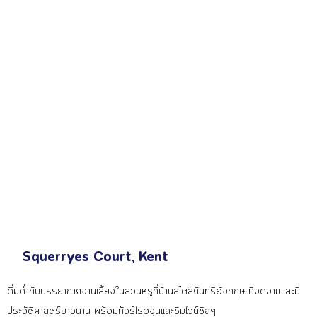
Squerryes Court, Kent
ดื่มด่ำกับบรรยากาศงานเลี้ยงในสวนหรูที่บ้านสไตล์คันทรีอังกฤษ ที่งดงามและมี
ประวัติศาสตร์ยาวนาน พร้อมทัวร์ไร่องุ่นและชิมไวน์ชิลๆ