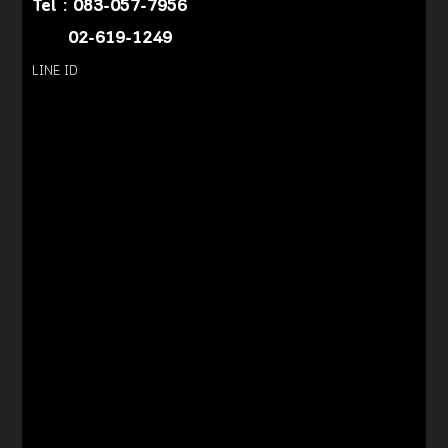
Tel :
083-057-7956
02-619-1249
LINE ID