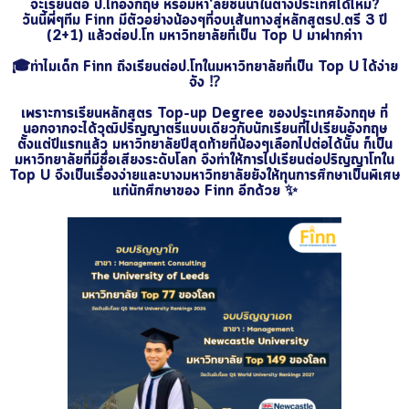
จะเรียนต่อ ป.โทอังกฤษ หรือมหา'ลัยชั้นนำในต่างประเทศได้ไหม?
วันนี้พี่ๆทีม Finn มีตัวอย่างน้องๆที่จบเส้นทางสู่หลักสูตรป.ตรี 3 ปี
(2+1) แล้วต่อป.โท มหาวิทยาลัยที่เป็น Top U มาฝากค่าา
🎓ทำไมเด็ก Finn ถึงเรียนต่อป.โทในมหาวิทยาลัยที่เป็น Top U ได้ง่าย
จัง ⁉️
เพราะการเรียนหลักสูตร Top-up Degree ของประเทศอังกฤษ ที่
นอกจากจะได้วุฒิปริญญาตรีแบบเดียวกับนักเรียนที่ไปเรียนอังกฤษ
ตั้งแต่ปีแรกแล้ว มหาวิทยาลัยปีสุดท้ายที่น้องๆเลือกไปต่อได้นั้น ก็เป็น
มหาวิทยาลัยที่มีชื่อเสียงระดับโลก จึงทำให้การไปเรียนต่อปริญญาโทใน
Top U จึงเป็นเรื่องง่ายและบางมหาวิทยาลัยยังให้ทุนการศึกษาเป็นพิเศษ
แก่นักศึกษาของ Finn อีกด้วย ✨