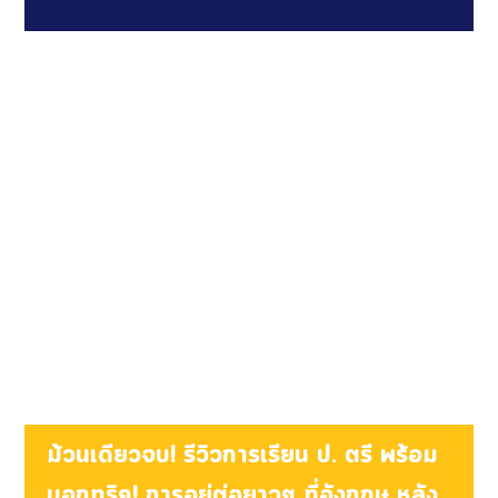
ม้วนเดียวจบ! รีวิวการเรียน ป. ตรี พร้อม
บอกทริค! การอยู่ต่อยาวๆ ที่อังกฤษ หลัง