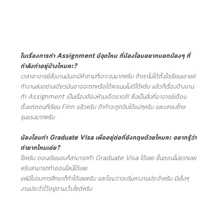
ในเรื่องการทำ Assignment มีจุดไหน ที่น้องโอมอยากบอกน้องๆ ที่
กำลังทำอยู่บ้างไหมคะ?
เวลาอาจารย์สั่งงานมันจะมีคำถามที่เจาะจงมากครับ ถ้าเราไม่ได้ตั้งใจเรียนเอาแค่
ทำงานส่งอย่างเดียวมันอาจจะตกหรือได้คะแนนไม่ดีได้ครับ แล้วก็เรื่องจ้างงาน
ทำ Assignment เป็นเรื่องต้องห้ามเด็ดขาด!!! ซึ่งเป็นสิ่งที่อาจารย์เตือน
ตั้งแต่ตอนที่เรียน Finn แล้วครับ ถ้าทำจะถูกจับได้แน่ๆครับ และบทลงโทษ
รุนแรงมากครับ
น้องโอมทำ Graduate Visa เพื่ออยู่ต่อที่อังกฤษด้วยไหมคะ อยากรู้ว่า
ทำยากไหมเอ่ย?
ใช่ครับ ตอนเรียนจบก็สามารถทำ Graduate Visa ได้เลย ขั้นตอนไม่ยากเลย
ครับสามารถทำออนไลน์ได้เลย
แค่มีใบจบการศึกษาก็ทำได้เลยครับ และโอมว่าจะเริ่มหางานประจำครับ มีเล็งๆ
งานประจำไว้อยู่ตามเว็บไซต์ครับ