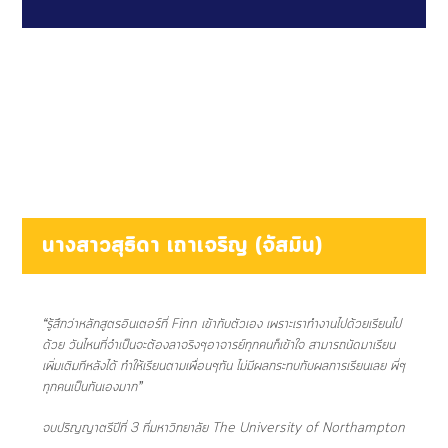
นางสาวสุธิดา เถาเจริญ (จัสมิน)
“รู้สึกว่า
หลักสูตรอินเตอร์
ที่ Finn เข้ากับตัวเอง เพราะเราทำงานไปด้วยเรียนไป
ด้วย วันไหนที่จำเป็นจะต้องลาจริงๆอาจารย์ทุกคนก็เข้าใจ สามารถนัดมาเรียน
เพิ่มเติมทีหลังได้ ทำให้เรียนตามเพื่อนๆทัน ไม่มีผลกระทบกับผลการเรียนเลย พี่ๆ
ทุกคนเป็นกันเองมาก”
จบปริญญาตรีปีที่ 3 ที่มหาวิทยาลัย The University of Northampton