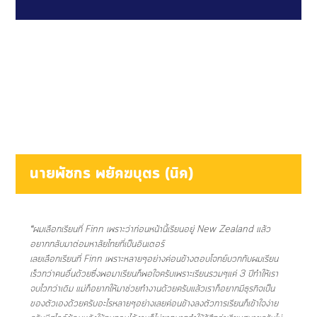
นายพัชกร พยัคฆบุตร (นิค)
“ผมเลือกเรียนที่ Finn เพราะว่าก่อนหน้านี้เรียนอยู่ New Zealand แล้ว
อยากกลับมาต่อมหาลัยไทยที่เป็นอินเตอร์
เลยเลือกเรียนที่ Finn เพราะหลายๆอย่างค่อนข้างตอบโจทย์บวกกับผมเรียน
เร็วกว่าคนอื่นด้วยซึ่งพอมาเรียนก็พอใจครับเพราะเรียนรวมๆแค่ 3 ปีทำให้เรา
จบไวกว่าเดิม แม่ก็อยากให้มาช่วยทำงานด้วยครับแล้วเราก็อยากมีธุรกิจเป็น
ของตัวเองด้วยครับอะไรหลายๆอย่างเลยค่อนข้างลงตัวการเรียนก็เข้าใจง่าย