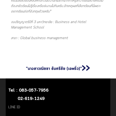
ครับมีสไลด์ย้อนหลังให้ทบทวนได้งานก็ไม่ยากมากทำให้รู้สึกว่าเรียนสบายครับไม่
ต้องกลัวเรียนไม่รู้เรื่องหรือส่งงานไม่ทันครับ.อีกเหตุผลที่เลือกเรียนที่นี่เพราะ
อยากเรียนต่อที่อังกฤษด้วยครับ”
จบปริญญาตรีปีที่ 3 มหาวิทยาลัย : Business and Hotel
Management School
สาขา : Global business management
>>
"นางสาวณิชชา ธันศรีชัย (เอพริ่ว)"
Tel :
083-057-7956
02-619-1249
LINE ID