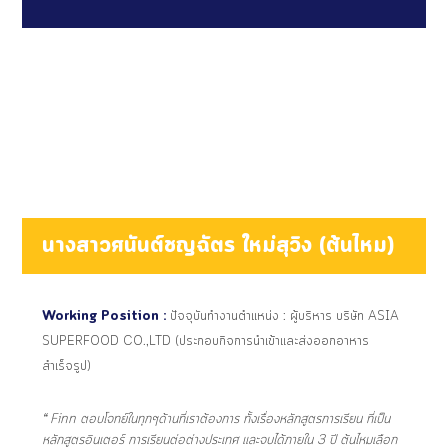
นางสาวศนันต์ชญฉัตร ใหม่สุวิง (ต้นไหม)
Working Position :
ปัจจุบันทำงานตำแหน่ง : ผู้บริหาร บริษัท ASIA
SUPERFOOD CO.,LTD (ประกอบกิจการนำเข้าและส่งออกอาหาร
สำเร็จรูป)
“ Finn ตอบโจทย์ในทุกๆด้านที่เราต้องการ ทั้งเรื่องหลักสูตรการเรียน ที่เป็น
หลักสูตรอินเตอร์
การเรียนต่อต่างประเทศ เเละจบได้ภายใน 3 ปี ต้นไหมเลือก