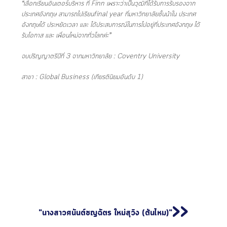
“เลือกเรียน
อินเตอร์บริหาร
ที่ Finn เพราะว่าเป็นวุฒิที่ได้รับการรับรองจาก
ประเทศอังกฤษ สามารถไปเรียนfinal year ที่มหาวิทยาลัยชั้นนำใน ประเทศ
อังกฤษได้ ประหยัดเวลา และ ได้ประสบการณ์ในการไปอยู่ที่ประเทศอังกฤษ ได้
รับโอกาส และ เพื่อนไหม่จากทั่วโลกค่ะ”
จบปริญญาตรีปีที่ 3 จากมหาวิทยาลัย : Coventry University
สาขา : Global Business (เกียรตินิยมอันดับ 1)
>>
"นางสาวศนันต์ชญฉัตร ใหม่สุวิง (ต้นไหม)"