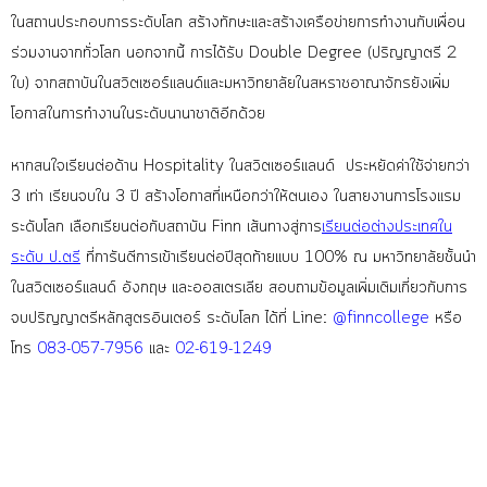
ในสถานประกอบการระดับโลก
สร้างทักษะ
และสร้างเครือข่าย
การทำงาน
กับเพื่อน
ร่วมงานจากทั่วโลก นอกจากนี้ การได้รับ Double Degree (ปริญญาตรี 2
ใบ) จากสถาบันในสวิตเซอร์แลนด์และมหาวิทยาลัยในสหราชอาณาจักรยังเพิ่ม
โอกาสในการทำงานในระดับนานาชาติอีกด้วย
หากสนใจ
เรียนต่อด้าน Hospitality ในสวิตเซอร์แลนด์
ประหยัดค่าใช้จ่ายกว่า
3 เท่า เรียนจบใน 3 ปี สร้างโอกาสที่เหนือกว่าให้ตนเอง ในสายงานการโรงแรม
ระดับโลก เลือกเรียนต่อกับสถาบัน Finn เส้นทางสู่
การ
เรียนต่อต่างประเทศใน
ระดับ
ป.ตรี
ที่การันตีการเข้าเรียนต่อปีสุดท้ายแบบ 100% ณ
มหาวิทยาลัยชั้นนำ
ในสวิตเซอร์แลนด์
อังกฤษ และออสเตรเลีย
สอบถามข้อมูลเพิ่มเติมเกี่ยวกับการ
จบ
ปริญญาตรี
หลักสูตร
อินเตอร์
ระดับโลก ได้ที่ Line:
@finncollege
หรือ
โทร
083-057-7956
และ
02-619-1249