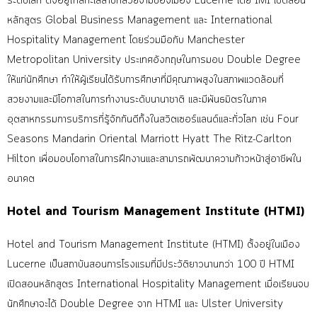
ระดับโลก ตั้งอยู่ใกล้ทะเลสาบที่สวยงามของเมือง Lucerne โดย IMI เปิดสอน
หลักสูตร Global Business Management และ International
Hospitality Management โดยร่วมมือกับ Manchester
Metropolitan University ประเทศอังกฤษในการมอบ Double Degree
ให้แก่นักศึกษา ทำให้ผู้เรียนได้รับการศึกษาที่มีคุณภาพสูงในสภาพแวดล้อมที่
สวยงามและมีโอกาสในการทำงานระดับนานาชาติ
และมีพันธมิตรในภาค
อุตสาหกรรมการบริการที่รู้จักกันดีทั้งในสวิตเซอร์แลนด์และทั่วโลก เช่น
Four
Seasons
Mandarin Oriental Marriott Hyatt The Ritz-Carlton
Hilton เพื่อมอบโอกาสในการฝึกงานและสามารถพัฒนาความก้าวหน้าสู่อาชีพใน
อนาคต
Hotel and Tourism Management Institute (HTMI)
Hotel and Tourism Management Institute (HTMI) ตั้งอยู่ในเมือง
Lucerne เป็นสถาบันสอนการโรงแรมที่มีประวัติยาวนานกว่า 100 ปี HTMI
เปิดสอนหลักสูตร International Hospitality Management
เมื่อเรียนจบ
นักศึกษาจะได้ Double Degree จาก HTMI และ Ulster University