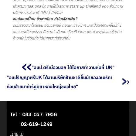
start up ให้กับ สำนักงานพัฒนา นวัฒตกรรมของมหาลัยวิทยาลัยเทคโนโลยี
เจ้าคุณทหารลาดกระบัง ภายใต้โครงการ start up thailand ของ สำนักงาน
นวัตกรรมแห่งชาติ (NIA) อีกด้วย
จบมัธยมที่ไหน ซิ่วจากไหน ทำไมเลือกฟิน?
จบมัธยมจากโรงเรียน อำนวยศิลป์ ก่อนมาเข้า Finn เคยเป็นนักศึกษาชั้นปีที่ 1
ของคณะวิศวะกรรม อินเตอร์ เลือกมาเรียนที่ Finn เพราะ เหตุผลของโอกาส
ก้าวหน้าในชีวิตที่จะได้มากกว่าที่เรียนที่อื่น
<<
"จบป.ตรีเมืองนอก ได้โอกาสทำงานต่อที่ UK"
"จบปริญญาตรีUK ได้งานบริษัทข้ามชาติชั้นนำของอเมริกา
>
>
ก่อนย้ายมาทำรัฐวิสาหกิจใหญ่ของไทย"
Tel :
083-057-7956
02-619-1249
LINE ID