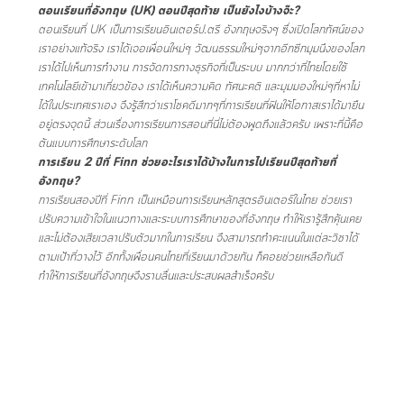
ตอนเรียนที่อังกฤษ (UK) ตอนปีสุดท้าย เป็นยังไงบ้างจ๊ะ?
ตอนเรียนที่ UK เป็นการเรียนอินเตอร์ป.ตรี อังกฤษจริงๆ ซึ่งเปิดโลกทัศน์ของ
เราอย่างแท้จริง เราได้เจอเพื่อนใหม่ๆ วัฒนธรรมใหม่ๆจากอีกซีกมุมนึงของโลก
เราได้ไปเห็นการทำงาน การจัดการทางธุรกิจที่เป็นระบบ มากกว่าที่ไทยโดยใช้
เทคโนโลยีเข้ามาเกี่ยวข้อง เราได้เห็นความคิด ทัศนะคติ และมุมมองใหม่ๆที่หาไม่
ได้ในประเทศเราเอง จึงรู้สึกว่าเราโชคดีมากๆที่การเรียนที่ฟินให้โอกาสเราได้มายืน
อยู่ตรงจุดนี้ ส่วนเรื่องการเรียนการสอนที่นี่ไม่ต้องพูดถึงแล้วครับ เพราะที่นี้คือ
ต้นแบบการศึกษาระดับโลก
การเรียน 2 ปีที่ Finn ช่วยอะไรเราได้บ้างในการไปเรียนปีสุดท้ายที่
อังกฤษ?
การเรียนสองปีที่ Finn เป็นเหมือนการเรียนหลักสูตรอินเตอร์ในไทย ช่วยเรา
ปรับความเข้าใจในแนวทางและระบบการศึกษาของที่อังกฤษ ทำให้เรารู้สึกคุ้นเคย
และไม่ต้องเสียเวลาปรับตัวมากในการเรียน จึงสามารถทำคะแนนในแต่ละวิชาได้
ตามเป้าที่วางไว้ อีกทั้งเพื่อนคนไทยที่เรียนมาด้วยกัน ก็คอยช่วยเหลือกันดี
ทำให้การเรียนที่อังกฤษจึงราบลื่นและประสบผลสำเร็จครับ