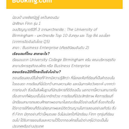
Booking.com
น้องเป้ นายชัยณัฏฐ์ แคว้นคอนฉิม
นักศึกษา Finn รุ่น 1
จบปริญญาตรีปีที่ 3 จากมหาวิทยาลัย : The University of
Birmingham – มหาวิทยาลัย Top 10 อังกฤษ และ Top 84 ของโลก
(จากการจัดอันดับโดย QS)
สาขา : Business Enterprise (เกียรตินิยมอันดับ 2)
เรียนจบที่ไหน สาขาอะไร?
เรียนจบจาก University College Birmingham ครับ คณะบริหารธุรกิจ
สาขาบริหารธุรกิจองค์กร หรือ Business Enterprise
ตอนเรียน2ปีที่ไทยเป็นยังไงบ้าง?
ตอนเรียนสองปีในไทยที่Finnมีความรู้สึกว่า ที่นี่แหละคือที่เรียนที่เป็นคำตอบใน
ใจของเรา การเรียนที่นี่เปิดกว้างทางความคิด และเน้นการคิดวิเคราะห์ มากกว่า
การท่องจำ ซึ่งเป็นสิ่งพื้นฐานที่นักบริหารที่ดีต้องเป็น นอกจากนี้ความสามารถใน
เรื่องภาษาก็พัฒนาขึ้นไปมากอีกด้วย การเรียนที่มีประสิทธิภาพ คือการเรียนที่
นักเรียนสามารถแสดงศักยภาพออกมาในขณะเรียนได้อย่างเต็มที่ ซึ่งจะเกิดขึ้น
ได้อาจารย์ที่สอนก็ต้องมีคุณภาพและมีจิตวิณญานในการสอนอย่างแท้จริง ซึ่ง
ที่ Finn มีทุกอย่างที่ว่านี้หมดเลย จึงไม่แปลกใจที่นักเรียน Finn ทุกรุ่นที่เรียน
จบไป ได้รับการยอมรับและความไว้ใจจากองค์กรชั้นนำต่างๆไม่ว่าจะเป็นใน
ประเทศหรือต่างประเทศ