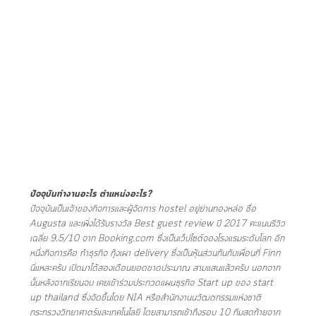
ปัจจุบันทำงานอะไร ตำแหน่งอะไร?
ปัจจุบันเป็นเจ้าของกิจการและผู้จัดการ hostel อยู่ย่านทองหล่อ ชื่อ
Augusta และเพิ่งได้รับรางวัล Best guest review ปี 2017 คะแนนรีวิว
เฉลี่ย 9.5/10 จาก Booking.com ซึ่งเป็นเว็ปไซต์จองโรงแรมระดับโลก อีก
หนึ่งกิจการคือ ทำธุรกิจ กุ้งเผา delivery ซึ่งเป็นหุ้นส่วนกันกับเพื่อนที่ Finn
นี่แหละครับ เปิดมาได้สองเดือนยอดขาดประมาณ สามแสนแล้วครับ นอกจาก
นั้นหลังจากเรียนจบ เคยเข้าร่วมประกวดแผนธุรกิจ Start up ของ start
up thailand ซึ่งจัดขึ้นโดย NIA หรือสำนักงานนวัฒตกรรมแห่งชาติ
กระทรวงวิทยาศาตร์และเทคโนโลยี โดยสามารถเข้าถึงรอบ 10 ทีมสุดท้ายจาก