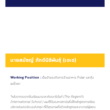
นายสมัชญ์ ภักดีนิธิพันธุ์ (เจเจ)
Working Position :
เป็นเจ้าของกิจการร้านอาหาร Polar และกุ้ง
แม่น้ำเผา
“หลังจากจบจากโรงเรียนนานาชาติเดอะรีเจ้นท์ (The Regent’s
International School ) ผมก็ได้มองหาสถาบันซึ่งใช้หลักสูตรการ
เรียน
บริหารอินเตอร์
ระบบอังกฤษ ที่ได้คุณภาพทั้งตัวหลักสูตรและอาจารย์ผู้สอน